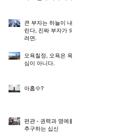
큰 부자는 하늘이 내
린다, 진짜 부자가 되
려면.
오욕칠정, 오욕은 욕
심이 아니다.
아홉수?
편관 - 권력과 명예를
추구하는 십신