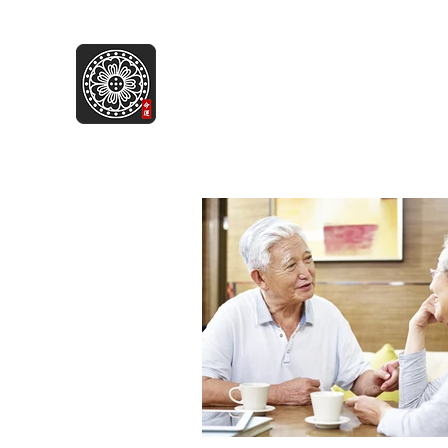
병무추명학연구소
Break common sense.
Home
소개
프로그램
블로그
다큐멘터리
점사