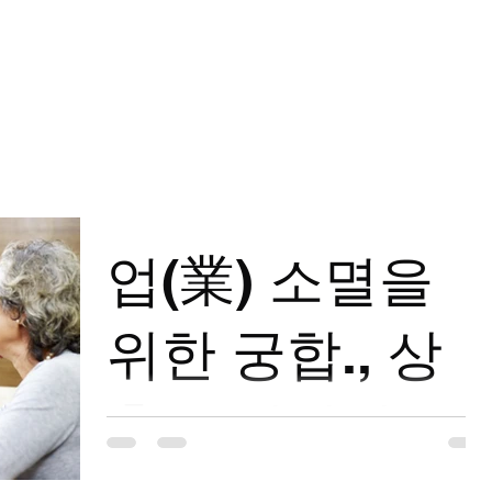
부적
병무만세력
Mentoring
About
더보기
업(業) 소멸을
위한 궁합., 상
충을 만나다!