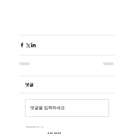
2분 분량
1분 분량
저승 보따리 - 사주의
사람이 사는
댓글
비밀秘密
댓글을 입력하세요.
[편관] - 권력과 명예를 추구하는 십
신
4분 분량