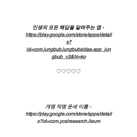
인생의 모든 해답을 알려주는 앱 - 
https://play.google.com/store/apps/detail
s?
id=com.jungbub.jungbubsidae.app_jun
gbub_v3&hl=ko
♡♡♡♡♡
개명 작명 운세 이름 - 
https://play.google.com/store/apps/detail
s?id=com.ycsiresearch.ileum