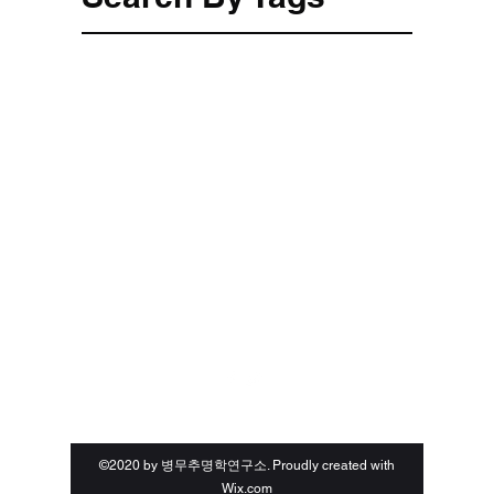
팔로우
Email:
ycsiresearch144@gmail.com
Phone:
+82050713087433
,
02-723-4464
©2020 by 병무추명학연구소. Proudly created with
Wix.com