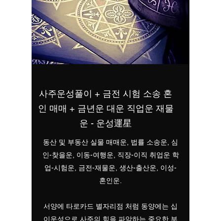
사주운성풀이 + 금전 시험 소송 혼
인 매매 + 금년운 대운 직업운 재물
운 - 운성運星
동산 및 부동산 실물 매매운, 법률 소송운, 심
인-찾을운, 이동-여행운, 직장-이직 취업운 학
업-시험운, 금전-재물운, 생산-출산운, 이성-
혼인운.
서양에 타로카드 별자리점 처럼 동양에는 십
이운성으로 사주의 힘을 파악하는 중요한 부