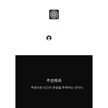
병무추명학연구소
Break common sense.
로그인
추명推命
추명이란 인간의 운명을 추측하는 것이다.