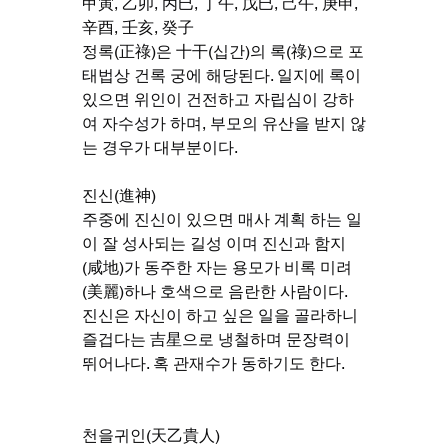
甲寅, 乙卯, 丙巳, 丁午, 戊巳, 己午, 庚申, 
辛酉, 壬亥, 癸子
정록(正祿)은 十干(십간)의 록(祿)으로 포
태법상 건록 궁에 해당된다. 일지에 록이 
있으면 위인이 건전하고 자립심이 강하
여 자수성가 하며, 부모의 유산을 받지 않
는 경우가 대부분이다.
진신(進神)
주중에 진신이 있으면 매사 계획 하는 일
이 잘 성사되는 길성 이며 진신과 함지
(咸地)가 동주한 자는 용모가 비록 미려
(美麗)하나 호색으로 음란한 사람이다. 
진신은 자신이 하고 싶은 일을 골라하니 
즐겁다는 吉星으로 냉철하며 문장력이 
뛰어나다. 혹 관재수가 동하기도 한다.
천을귀인(天乙貴人)