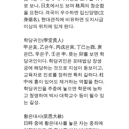
로 보나, 日支에서도 보며 格局의 청순함
을 요한다. 격국이 우수하면 입신양명(立
身揚名), 현대관직에 비유하면 도지사급 
이상의 위치에 있게 된다.
학당귀인(學堂貴人)
甲은亥, 乙은午, 丙戌은寅, 丁己는酉, 庚
은巳, 辛은子, 壬은 申, 癸는 卯를 보면 학
당귀인이다. 학당귀인은 포태법상 장생 
궁에 해당하는 것으로 지성이 돋보이고, 
교육자로 진로를 정하면 특히 길하다. 柱
中에 흉이 있어도 제거하는 역할을 한다. 
학당귀인을 주중에 놓으면 학문에 능하
고 청명하며 박사 대학교수 등이 될수 있
는 길성.
황은대사(皇恩大赦)
日時 중에 황은대사를 놓은 자는 중죄에 