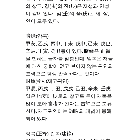
의 창고, 경(庚)의 진(辰)은 재성과 인성
이 같이 있다.  임(壬)의 술(戌)은 재, 살, 
인이 모두 있다.
暗綠(암록)
甲亥, 乙戌, 丙申, 丁未, 戊申, 己未, 庚巳, 
辛辰, 壬寅, 癸丑등이 있다. 暗綠은 正祿
을 합하는 글자를 말함인데, 암록은 재물
에 대한 궁함이 없고 보이지 않는 귀인의 
조력으로 평생 안락하다는 것이다.
財庫貴人(재고귀인)
甲辰, 丙戌, 丁丑, 戊戌, 己丑, 辛未, 壬戌
일은 地支에 財星의 창고를 두어 재물을 
많이 모아 富者가 된다는 吉神으로 분류
한다. 재고귀인에는 調喉의 개념이 용해
되어 있다.
정록(正祿) 건록(建祿)