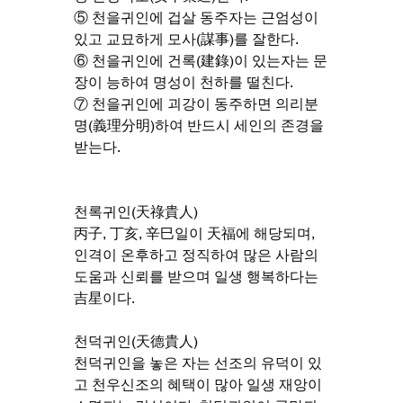
⑤ 천을귀인에 겁살 동주자는 근엄성이 
있고 교묘하게 모사(謀事)를 잘한다.
⑥ 천을귀인에 건록(建錄)이 있는자는 문
장이 능하여 명성이 천하를 떨친다.
⑦ 천을귀인에 괴강이 동주하면 의리분
명(義理分明)하여 반드시 세인의 존경을 
받는다.
천록귀인(天祿貴人)
丙子, 丁亥, 辛巳일이 天福에 해당되며, 
인격이 온후하고 정직하여 많은 사람의 
도움과 신뢰를 받으며 일생 행복하다는 
吉星이다.
천덕귀인(天德貴人)
천덕귀인을 놓은 자는 선조의 유덕이 있
고 천우신조의 혜택이 많아 일생 재앙이 