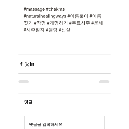
#massage
#chakras
#naturalhealingways
#이름풀이
#이름
짓기
#작명
#개명하기
#무료사주
#운세
#사주팔자
#월령
#신살
2분 분량
1분 분량
저승 보따리 - 사주의
사람이 사는
댓글
비밀秘密
댓글을 입력하세요.