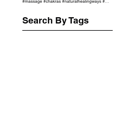
#massage #chakras #naturalhealingways #이름풀이 #이름짓기 #작명 #개명하기 #무료사주 #운세 #사주팔자 #월령 #신살 #지장간
Search By Tags
팔로우
Email:
ycsiresearch144@gmail.com
Phone:
+82050713087433
,
02-723-4464