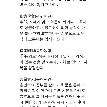
받는 일이 많다고 한다.
官貴學官(관귀학관)
辛卯, 지혜가 밝고 학문이 뛰어나 교육자
로 성공하고나 공무원이 되면 승직이 매
우 빨라 立身出世한다는 吉星으로 고위
직에 오른다는 암시가 있다
祿馬同鄕(록마동향)
壬午(임오) 정관과 재성이 일지에 암장되
어 있는 것을 말하는데, 대체로 인명의 지
복을 상징한다.
文昌貴人(문창귀인)
총명하여 공부를 잘하고 학문을 통해 직
위를 가질수 있으며 모든 凶殺을 만나도 
吉神으로 그 작용은 천을귀인과 비슷하
다. 丙日 생의 연·월·일·시지 가운데 申이 