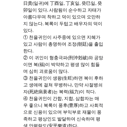
日貴(일귀)에 丁酉일, 丁亥일, 癸巳일, 癸
卯일이 있다. 사람됨이 순수하고 자태가 
아름다우며 착하고 덕이 있으며 오만하
지 않는다. 복록이 두텁고 배우자의 덕이 
있다.
① 천을귀인이 사주중에 있으면 지혜가 
있고 사람이 총명하여 조정(朝廷)을 출입
한다.
② 이 귀인이 형충극파(刑沖剋破)와 공망
이면 복(福)이 박약하고 평생 많이 힘들
며 심히 괴로움이 많다.
③ 천을귀인이 생왕(生旺)하면 복이 후하
고 생애에 걸쳐 무병하나, 만약 사절병쇠
자(死絶病衰者)는 복력(福力)이 적다.
④ 천을귀인이 간합, 지합, 삼합자는 매
우 좋으니 복록이 풍후(豊厚)하고 사회적
으로 신용이 있으며 부익부로 재물이 풍
족하고 평상인도 발달하여 신속하며 평
생 안평락도(安平樂道)한다.