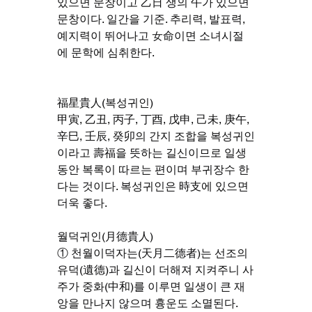
있으면 문창이고 乙日 생의 午가 있으면 
문창이다. 일간을 기준. 추리력, 발표력, 
예지력이 뛰어나고 女命이면 소녀시절
에 문학에 심취한다.
福星貴人(복성귀인)
甲寅, 乙丑, 丙子, 丁酉, 戊申, 己未, 庚午, 
辛巳, 壬辰, 癸卯의 간지 조합을 복성귀인
이라고 壽福을 뜻하는 길신이므로 일생 
동안 복록이 따르는 편이며 부귀장수 한
다는 것이다. 복성귀인은 時支에 있으면 
더욱 좋다.
월덕귀인(月德貴人)
① 천월이덕자는(天月二德者)는 선조의 
유덕(遺德)과 길신이 더해져 지켜주니 사
주가 중화(中和)를 이루면 일생이 큰 재
앙을 만나지 않으며 흉운도 소멸된다.