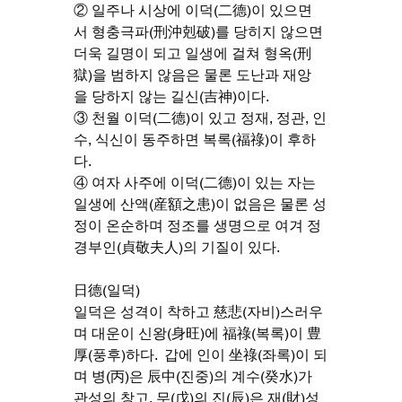
② 일주나 시상에 이덕(二德)이 있으면
서 형충극파(刑沖剋破)를 당히지 않으면 
더욱 길명이 되고 일생에 걸쳐 형옥(刑
獄)을 범하지 않음은 물론 도난과 재앙
을 당하지 않는 길신(吉神)이다.
③ 천월 이덕(二德)이 있고 정재, 정관, 인
수, 식신이 동주하면 복록(福祿)이 후하
다.
④ 여자 사주에 이덕(二德)이 있는 자는 
일생에 산액(産額之患)이 없음은 물론 성
정이 온순하며 정조를 생명으로 여겨 정
경부인(貞敬夫人)의 기질이 있다.
日德(일덕)
일덕은 성격이 착하고 慈悲(자비)스러우
며 대운이 신왕(身旺)에 福祿(복록)이 豊
厚(풍후)하다.  갑에 인이 坐祿(좌록)이 되
며 병(丙)은 辰中(진중)의 계수(癸水)가 
관성의 창고, 무(戊)의 진(辰)은 재(財)성