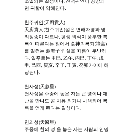
소멸되는 길성이다. 천덕귀인이 공망되
면 귀함이 약해진다.
천주귀인(天廚貴人)
天廚貴人(천주귀인)설은 연해자평과 명
리정종이 다르나, 평생 의식이 풍부한 복
록이 따른다는 점에서 食神의록좌(祿宮)
를 일컫는 淵海子平 설을 따름이 무난하
다. 일주로는 甲巳, 乙午, 丙巳, 丁午, 戊
申, 己酉, 庚亥, 辛子, 壬寅, 癸卯가이에 해
당된다.
천사성(天赦星)
천사성을 주중에 놓은 자는 큰 병이나 재
난을 만나도 곧 치유 되거나 사색되어 복
록을 얻게 된다는 길성이다.
천의성(天醫星)
주중에 천의 성 을 놓은 자는 사람의 인명