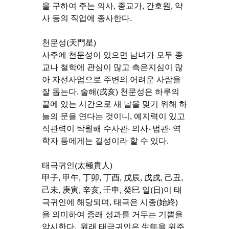
을 구하여 주는 의사, 종교가, 간호원, 약
사 등의 직업에 종사한다.
천문성(天門星)
사주에 천문성이 있으면 남녀가 모두 종
교나 철학에 관심이 많고 측은지심이 많
아 자선사업으로 주변의 어려운 사람을 
잘 돕는다. 술해(戌亥) 천문성은 하루의 
끝에 있는 시간으로 새 날을 맞기 위해 하
늘의 문을 연다는 것이니, 예지력이 있고 
직관력이 탁월해 수사관· 의사· 법관· 역
학자 등에게는 길성이라 할 수 있다.
태극귀인(太極貴人)
甲子, 甲午, 丁卯, 丁酉, 戊辰, 戊戌, 己丑, 
己未, 庚寅, 辛亥, 壬申, 癸巳 일(日)이 태
극귀인에 해당되며, 태극은 시종(始終)
을 의미하여 종래 성과를 거두는 기쁨을 
암시한다.  원래 태극귀인은 生年을 위주