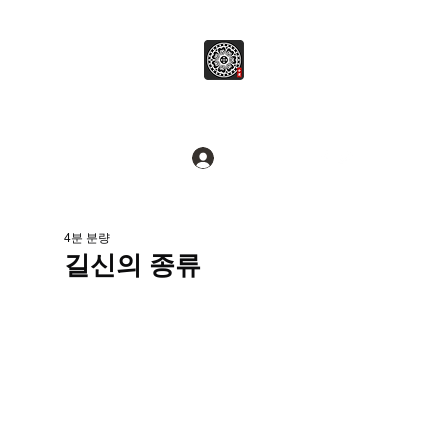
병무추명학연구소
Break common sense.
로그인
4분 분량
길신의 종류