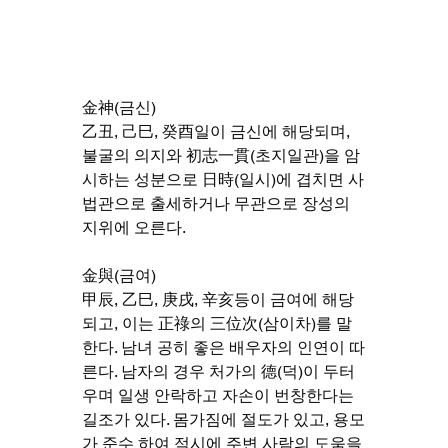
金神(금신)
乙丑, 己巳, 癸酉일이 금신에 해당되며, 
불굴의 의지와 初志一貫(초지일관)을 암
시하는 성분으로 日時(일시)에 겹치면 사
법관으로 출세하거나 무관으로 장성의 
지위에 오른다.
金與(금여)
甲辰, 乙巳, 庚戌, 辛亥등이 금여에 해당
되고, 이는 正祿의 三位次(삼이차)를 말
한다. 남녀 공히 좋은 배우자의 인연이 따
른다. 남자의 경우 처가의 德(덕)이 두터
우며 일생 안락하고 자손이 번창한다는 
길조가 있다. 몸가짐에 절도가 있고, 용모
가 준수 하여 적시에 주변 사람의 도움을 